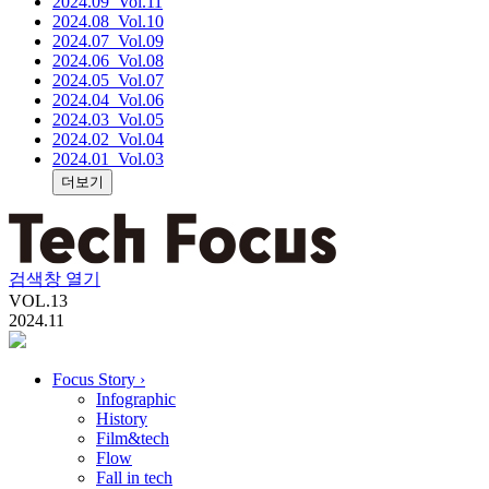
2024.09
_Vol.11
2024.08
_Vol.10
2024.07
_Vol.09
2024.06
_Vol.08
2024.05
_Vol.07
2024.04
_Vol.06
2024.03
_Vol.05
2024.02
_Vol.04
2024.01
_Vol.03
더보기
검색창 열기
VOL.
13
2024.11
Focus Story
›
Infographic
History
Film&tech
Flow
Fall in tech