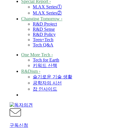
Special Report
›
M.AX Series①
M.AX Series②
Changing Tomorrow
›
R&D Project
R&D Sense
R&D Policy
Teen+Tech
Tech Q&A
One More Tech
›
Tech for Earth
키워드 산책
R&Dism
›
슬기로운 기술 생활
공학자의 시선
잡 인사이드
구독신청