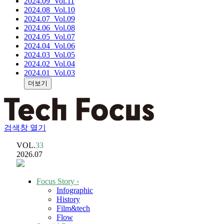
2024.09
_Vol.11
2024.08
_Vol.10
2024.07
_Vol.09
2024.06
_Vol.08
2024.05
_Vol.07
2024.04
_Vol.06
2024.03
_Vol.05
2024.02
_Vol.04
2024.01
_Vol.03
더보기
검색창 열기
VOL.
33
2026.07
Focus Story
›
Infographic
History
Film&tech
Flow