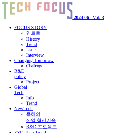
2024 06
_Vol. 8
FOCUS STORY
인트로
History
Trend
Issue
Interview
Changing
Tomorrow
Challenge
R&D
policy
Project
Global
Tech
Info
Trend
New
Tech
올해의
산업 혁신기술
R&D 프로젝트
ESG Tech Trend