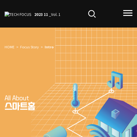
2023 11
_Vol. 1
HOME
>
Focus Story
>
Intro
All About
스마트홈