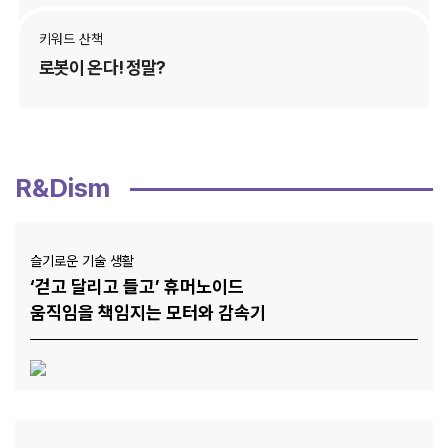
One More Tech
‘NFT’ 활용한 생태계 복원 실험
키워드 산책
로봇이 온다! 정말?
R&Dism
슬기로운 기술 생활
‘걷고 달리고 들고’ 휴머노이드
움직임을 책임지는 모터와 감속기