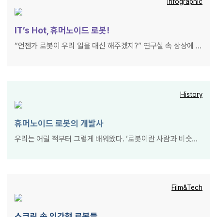
Infographic
IT’s Hot,
휴머노이드 로봇!
“언젠가 로봇이 우리 일을 대신 해주겠지?” 연구실 속 상상에 불
과했던 휴머노이드 로봇이 이제 글로벌 산업 현장과 가정 속으
로 성큼 다가왔다. 단순한 과학 실험이 아니라 제조·물류·서비스
등 현실 문제를 해결하는 기술로 자리 잡으며, 전 세계적으로 투
자와 연구가 빠르게 확산되고 있다. 머지않은 미래에 우리 삶을
History
바꿀 휴머노이드 로봇 기술에 대해 알아보자.
휴머노이드 로봇의
개발사
우리는 어릴 적부터 그렇게 배워왔다. ‘로봇이란 사람과 비슷하
게 생긴 기계’라고 말이다. 하지만 알고 보면 휴머노이드 로봇은
로봇 개발의 끝판왕에 근접하는 존재다. 그만큼 만들기 어려운
휴머노이드 로봇, 과연 어떤 과정을 거쳐 발전해왔을까.
Film&Tech
스크린 속
인간형 로봇들