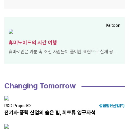
과 사고능력을 갖춘 휴머노이드는 점차 우리 삶에 깊숙이 스며
들고 있다. 이들은 인간과 직접 상호작용하며 사회적 관계를 맺
는 존재로 다가온다. 로봇 시대의 본격적인 개막을 앞두고, 우리
가 마주한 법적·윤리적 질문에 대한 답을 찾아야 할 시점이다.
Keitoon
휴머노이드의
시간 여행
휴마로인은 카툰 속 조선 사람들이 풀이한 표현으로 실제 용어
는 Humanoid입니다.
Changing Tomorrow
R&D Project①
성림첨단산업㈜
전기차·풍력 산업의 숨은 힘, 희토류 영구자석