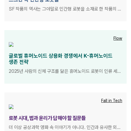
SF 작품의 역사는 그야말로 인간형 로봇을 소재로 한 작품의 역
사라고 해도 과언이 아니다. 인간의 손으로 만들었지만 때때로
인간보다 더욱 인간적인 모습도 보여주던 영화 속 그 수많은 로
봇. 그런 로봇들을 다룬 세 작품을 엄선해보았다.
Flow
글로벌 휴머노이드 상용화 경쟁에서
K-휴머노이드
생존 전략
2025년 사람의 신체 구조를 닮은 휴머노이드 로봇이 인류 세계
에 등장했다. 휴머노이드 로봇은 등장과 함께 인류에게 많은 질
문을 던졌다. 인류는 휴머노이드와 일자리를 놓고 경쟁하는 관
계일까? 아니면 공존하는 동반자로 살아가야 할까? 휴머노이드
로봇의 본격적인 데뷔 무대가 펼쳐짐에 따라, 이 글에서는 휴머
Fall in Tech
노이드 개발과 상용화 관점에서 ‘한국의 위기 대응’을 위한 경쟁
과 협력, 사회적 파장을 고민하고, 그 준비 상황을 살펴보고자 한
로봇 시대,
법과 윤리가 답해야 할 질문들
다.
더 이상 공상과학 영화 속 이야기가 아니다. 인간과 유사한 외형