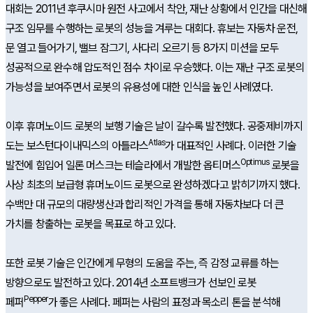
대회는 2011년 후쿠시마 원전 사고에서 착안, 재난 상황에서 인간을 대신해
구조 임무를 수행하는 로봇의 성능을 겨루는 대회다. 휴보는 자동차 운전,
문 열고 들어가기, 밸브 잠그기, 사다리 오르기 등 8가지 미션을 모두
성공적으로 완수해 압도적인 점수 차이로 우승했다. 이는 재난 구조 로봇의
가능성을 보여주면서 로봇의 유용성에 대한 인식을 높인 사례였다.
이후 휴머노이드 로봇의 보행 기술은 날이 갈수록 발전했다. 공중제비까지
Atlas
도는 보스턴다이내믹스의 아틀라스
가 대표적인 사례다. 이러한 기술
Optimus
발전에 힘입어 일론 머스크는 테슬라에서 개발한 옵티머스
로봇을
사상 최초의 보급형 휴머노이드 로봇으로 완성하겠다고 밝히기까지 했다.
수백만 대 규모의 대량생산과 합리적인 가격을 통해 자동차보다 더 큰
가치를 창출하는 로봇을 목표로 하고 있다.
또한 로봇 기술은 인간에게 무형의 도움을 주는, 즉 감정 교류를 하는
방향으로도 발전하고 있다. 2014년 소프트뱅크가 선보인 로봇
Pepper
페퍼
가 좋은 사례다. 페퍼는 사람의 표정과 목소리 톤을 분석해