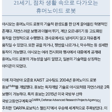
21세기, 점차 생활 속으로 다가오는
휴머노이드 로봇
아시모는 휴머노이드 로봇의 기술적 완성도를 한 단계 끌어올린 혁명적인
존재다. 자연스러운 보행과 더불어 뛰기, 계단 오르내리기 등 고도화된
동작을 안정적으로 수행했다. 경사로에서도 넘어지지 않고 자유롭게
움직일 수 있었다. 또한 공을 차거나, 쟁반을 나르거나, 악수하는 등 섬세한
동작이 가능했다. 아시모는 여러 전시회와 행사에서 대중에게 공개돼
휴머노이드 로봇의 가능성을 널리 알렸고, 일본의 기술력을 상징하는
아이콘이 되었다.
이에 자극받아 오준호 KAIST 교수팀도 2004년 휴머노이드 로봇
Hubo
휴보
를 개발했다. 휴보는 독자개발 기술로 아시모처럼 자연스러운 2족
보행이 가능하다. 특히 휴보는 2015년 미국 국방부 산하
DARPA, Defense Advanced Research Projects Agency
국방고등연구계획국
이
주최한 ‘DARPA 로보틱스 챌린지’에서 우승해 세계적으로 주목받았다. 이