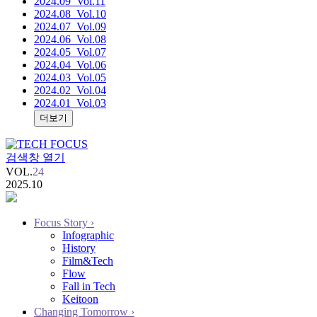
2024.09
_Vol.11
2024.08
_Vol.10
2024.07
_Vol.09
2024.06
_Vol.08
2024.05
_Vol.07
2024.04
_Vol.06
2024.03
_Vol.05
2024.02
_Vol.04
2024.01
_Vol.03
더보기
검색창 열기
VOL.
24
2025.10
Focus Story
›
Infographic
History
Film&Tech
Flow
Fall in Tech
Keitoon
Changing Tomorrow
›