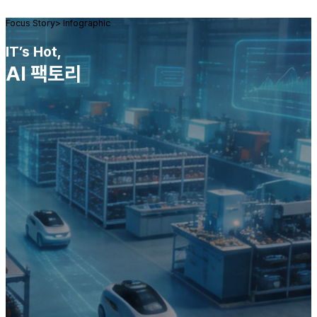
Focus Story
>
Infographic
IT’s Hot,
AI 팩토리