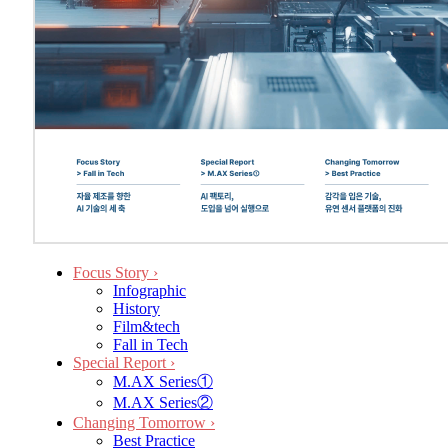
Focus Story
›
Infographic
History
Film&tech
Fall in Tech
Special Report
›
M.AX Series①
M.AX Series②
Changing Tomorrow
›
Best Practice