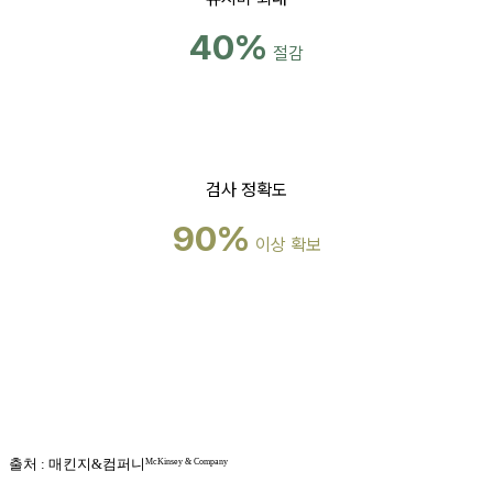
40%
절감
검사 정확도
90%
이상 확보
McKinsey & Company
출처 : 매킨지&컴퍼니