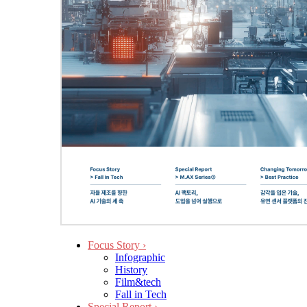
Focus Story
›
Infographic
History
Film&tech
Fall in Tech
Special Report
›