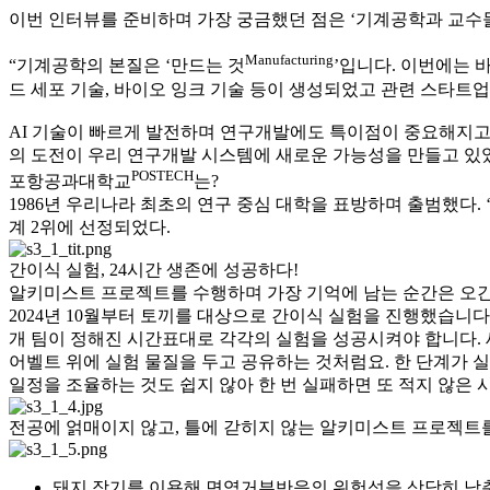
이번 인터뷰를 준비하며 가장 궁금했던 점은 ‘기계공학과 교수
Manufacturing
“기계공학의 본질은 ‘만드는 것
’입니다. 이번에는 
드 세포 기술, 바이오 잉크 기술 등이 생성되었고 관련 스타트업
AI 기술이 빠르게 발전하며 연구개발에도 특이점이 중요해지고 
의 도전이 우리 연구개발 시스템에 새로운 가능성을 만들고 있
POSTECH
포항공과대학교
는?
1986년 우리나라 최초의 연구 중심 대학을 표방하며 출범했다. ‘
계 2위에 선정되었다.
간이식 실험, 24시간 생존에 성공하다!
알키미스트 프로젝트를 수행하며 가장 기억에 남는 순간은 오간
2024년 10월부터 토끼를 대상으로 간이식 실험을 진행했습니다
개 팀이 정해진 시간표대로 각각의 실험을 성공시켜야 합니다. 
어벨트 위에 실험 물질을 두고 공유하는 것처럼요. 한 단계가 실
일정을 조율하는 것도 쉽지 않아 한 번 실패하면 또 적지 않은 
전공에 얽매이지 않고, 틀에 갇히지 않는 알키미스트 프로젝트를
돼지 장기를 이용해 면역거부반응의 위험성을 상당히 낮춘