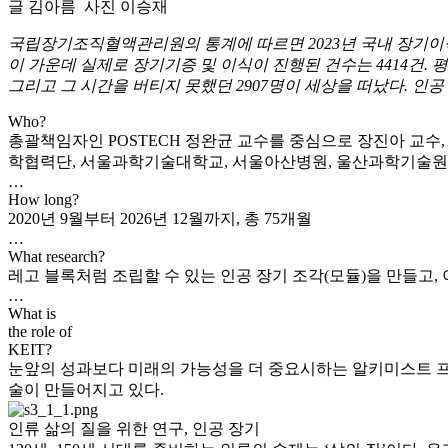
글
김아름
사진
이승재
국립장기조직혈액관리원의 통계에 따르면 2023년 국내 장기이식 대
이 가운데 실제로 장기기증 및 이식이 진행된 건수는 4414건. 평
그리고 그 시간을 버티지 못했던 2907명이 세상을 떠났다. 인
Who?
총괄책임자인 POSTECH 정완균 교수를 중심으로 장진아 교수,
학협력단, 서울과학기술대학교, 서울아산병원, 울산과학기술원, 
…
How long?
2020년 9월부터 2026년 12월까지, 총 75개월
…
What research?
레고 블록처럼 조립할 수 있는 인공 장기 조각(모듈)을 만들고,
…
What is
the role of
KEIT?
눈앞의 성과보다 미래의 가능성을 더 중요시하는 알키미스트 프로젝
술이 만들어지고 있다.
인류 삶의 질을 위한 연구, 인공 장기