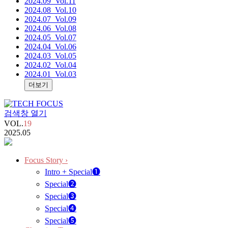
2024.09
_Vol.11
2024.08
_Vol.10
2024.07
_Vol.09
2024.06
_Vol.08
2024.05
_Vol.07
2024.04
_Vol.06
2024.03
_Vol.05
2024.02
_Vol.04
2024.01
_Vol.03
더보기
검색창 열기
VOL.
19
2025.05
Focus Story
›
Intro + Special❶
Special❷
Special❸
Special❹
Special❺