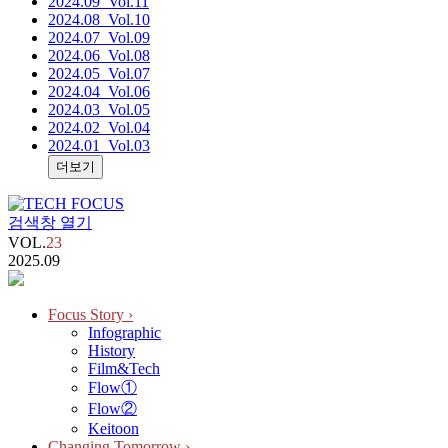
2024.09
_Vol.11
2024.08
_Vol.10
2024.07
_Vol.09
2024.06
_Vol.08
2024.05
_Vol.07
2024.04
_Vol.06
2024.03
_Vol.05
2024.02
_Vol.04
2024.01
_Vol.03
더보기
검색창 열기
VOL.
23
2025.09
Focus Story
›
Infographic
History
Film&Tech
Flow①
Flow②
Keitoon
Changing Tomorrow
›