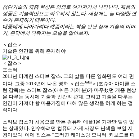
첨단기술의 캐즘 현상은 의외로 여기저기서 나타난다. 제품의
성공은 기술력만으로 좌우되지 않는다. 세상에는 늘 다양한 변
수가 존재하기 때문이다.
대중에게 나아가려다 캐즘이라는 벽을 만난 실제 기술의 이야
기, 은막에서 다뤄지는 모습을 알아보자.
＜잡스＞
기술은 인간을 위해 존재해야
＜잡스＞
포스터.
2011년 타계한 스티브 잡스. 그의 삶을 다룬 영화만도 여러 편
Jobs
이다. 그중 2013년에 나온 영화 ＜잡스
＞(조슈아 마이클 스
턴 감독)는 스티브 잡스(애쉬튼 커쳐 분)가 마주했던 캐즘 현상
을 다루는 동시에 기술과 인간의 관계, 그리고 기술을 다루는
인간이 가져야 할 마음가짐에 대해 많은 생각을 하게 하는 걸
작이다.
스티브 잡스가 처음으로 만든 컴퓨터 애플1은 기판만 덜렁 있
는 상태였다. 인수하려던 컴퓨터 가게 사장도 난색을 보일 지
경이었다. 이에 잡스는 “그러면 케이스랑 모니터, 키보드를 따