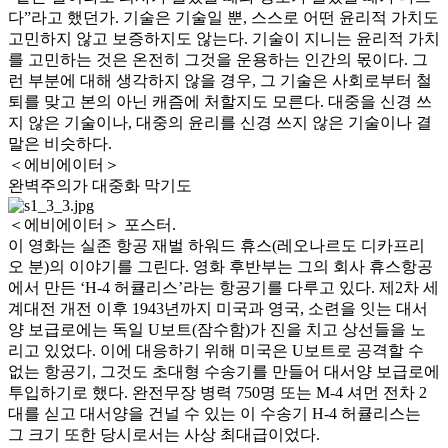
다”라고 했던가. 기술은 기술일 뿐, 스스로 어떤 윤리적 가치도
고민하지 않고 보증하지도 않는다. 기술이 지니는 윤리적 가치
를 고민하는 것은 온전히 그것을 운용하는 인간의 몫이다. 그
런 부분에 대해 생각하지 않을 경우, 그 기술은 사회로부터 철
퇴를 맞고 본의 아닌 캐즘에 처할지도 모른다. 대중을 신경 쓰
지 않은 기술이나, 대중의 윤리를 신경 쓰지 않은 기술이나 결
말은 비슷하다.
＜에비에이터＞
완벽주의가 대중화 막기도
＜에비에이터＞ 포스터.
이 영화는 실존 항공 재벌 하워드 휴스(레오나르도 디카프리
오 분)의 이야기를 그린다. 영화 후반부는 그의 회사 휴스항공
에서 만든 ‘H-4 허큘리스’라는 항공기를 다루고 있다. 제2차 세
계대전 개전 이후 1943년까지 미국과 영국, 소련을 잇는 대서
양 보급로에는 독일 U보트(잠수함)가 진을 치고 상선들을 노
리고 있었다. 이에 대응하기 위해 미국은 U보트로 공격할 수
없는 항공기, 그것도 초대형 수송기를 만들어 대서양 보급로에
투입하기로 했다. 완전무장 병력 750명 또는 M-4 셔먼 전차 2
대를 싣고 대서양을 건널 수 있는 이 수송기 H-4 허큘리스는
그 크기 또한 당시로서는 사상 최대급이었다.