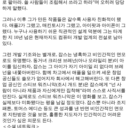
로 팔아라. 쓸 사람들이 조립해서 쓰라고 하라”며 오히려 당당
하게 말했다.
그러나 이후 그가 만든 작품들은 갈수록 사용자 친화적이 됐
다. 애플2가 그랬고, 매킨토시가 그랬고, 아이팟과 아이폰이 그
랬다. 누구나 사용하기 쉬운 직관적인 설계 덕분에 그는 타계
한 지 10년 넘은 현재까지도 컴퓨터 개발 업계의 전설로 남아
있다.
그런 개발 기조와는 별개로, 잡스는 냉혹하고 비인간적인 면모
로도 유명했다. 동거녀 크리샌 브레넌(아나 오라일리 분)이 아
이를 임신하자, 잡스는 그 아이가 자기 아이일 리 없다며 브레
넌을 내쫓아버린다. 함께 차고에서 애플을 일으켜 세운 창업
공신들도 쓸모가 없어지자 회사에서 해고해버린다. 또 다른 창
업 공신인 스티브 워즈니악(조시 개드 분)은 잡스에게 “넌 사
람이 아니라 제품과 자신에게만 집착해”라며 스스로 사직서를
던진다. 실제로도 스티브 워즈니악은 이 영화를 보고, 잡스가
실제보다 미화됐다는 평을 남길 정도였다. 잡스뿐 아니라 조지
패튼, 토머스 에디슨 등도 큰 성과를 낸 반면 비인간적인 면모
로 지탄받은 것을 보면, 훌륭한 지도자가 인간적이긴 어려운
것인가 싶은 의문도 든다.
＜소셜 네트워크＞