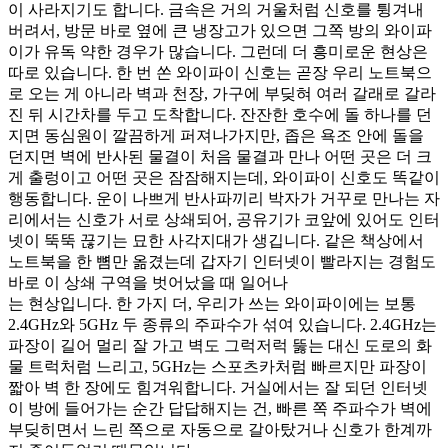
이 사라지기도 합니다. 금속은 거의 거울처럼 신호를 튕겨내
버려서, 방문 바로 옆에 큰 냉장고가 있으면 그쪽 방의 와이파
이가 유독 약한 경우가 많습니다. 그런데 더 흥미로운 현상은
따로 있습니다. 한 번 쏜 와이파이 신호는 곧장 우리 노트북으
로 오는 게 아니라 벽과 천장, 가구에 부딪혀 여러 갈래로 갈라
진 뒤 시간차를 두고 도착합니다. 잔잔한 호수에 돌 하나를 던
지면 동심원이 깔끔하게 퍼져나가지만, 좁은 욕조 안에 돌을
던지면 벽에 반사된 물결이 처음 물결과 만나 어떤 곳은 더 크
게 출렁이고 어떤 곳은 잠잠해지는데, 와이파이 신호도 똑같이
행동합니다. 운이 나쁘게 반사파끼리 박자가 거꾸로 만나는 자
리에서는 신호가 서로 상쇄되어, 공유기가 코앞에 있어도 인터
넷이 뚝뚝 끊기는 묘한 사각지대가 생깁니다. 같은 책상에서
노트북을 한 뼘만 옮겼는데 갑자기 인터넷이 빨라지는 경험도
바로 이 상쇄 구역을 벗어났을 때 일어나
는 현상입니다. 한 가지 더, 우리가 쓰는 와이파이에는 보통
2.4GHz와 5GHz 두 종류의 주파수가 섞여 있습니다. 2.4GHz는
파장이 길어 멀리 잘 가고 벽도 그럭저럭 뚫는 대신 도로의 화
물 트럭처럼 느리고, 5GHz는 스포츠카처럼 빠르지만 파장이
짧아 벽 한 장에도 힘겨워합니다. 거실에서는 잘 되던 인터넷
이 방에 들어가는 순간 답답해지는 건, 빠른 쪽 주파수가 벽에
부딪히면서 느린 쪽으로 자동으로 갈아탔거나 신호가 한계까