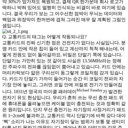
약 30%가 망가져도 복원되고, 결제 QR 한가운데 회사 로고가
떡하니 박혀 있어도 멀쩡히 인식되는 비결이 바로 여기에 있습
니다. 결국 우리가 보는 그 어수선한 점박이 무늬는 데이터와
백업과 위장막이 한꺼번에 겹쳐 그려진 매우 잘 계획된 그림인
셈입니다.
Q. 교통카드의 태그는 어떻게 작동되나요?
교통카드의 진짜 신기한 점은 건전지가 없다는 사실입니다. 분
명 카드 안에 작은 칩이 들어 있고 계산까지 척척 해내는데, 어
떻게 전원도 없이 돌아갈까요. 비밀은 단말기 쪽에 있습니다.
단말기는 가만히 있는 것 같아도 사실은 13.56MHz라는 정해
진 주파수의 전파를 끊임없이 뿜어내고 있습니다. 카드 안에는
머리카락보다 얇은 구리선이 동그랗게 코일처럼 감겨 있습니
다. 카드가 단말기 가까이 들어가는 순간 이 코일이 전파의 자
기장 안에 놓이고, 그러면 코일 안에 저절로 전기가 만들어집
Michael Faraday
니다. 1831년 영국의 마이클 패러데이
가 발견한
전자기 유도 현상입니다. 우리가 흔히 쓰는 무선 충전 패드 위
에 휴대폰을 올려놓으면 케이블 없이 충전되는 것과 정확히 같
은 원리입니다. 단지 무선 충전기는 자기장의 사정거리가 패드
위 1~2cm에 불과하고, 교통카드 역시 단말기에 바짝 갖다 대야
‘삑’ 소리가 나는 이유도 자기장이 닿는 범위가 보통 몇 센티미
터를 넘지 못하기 때문입니다. 깨어난 칩은 단말기와 같은 주