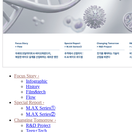
Focus Story
›
Infographic
History
Film&tech
Flow
Special Report
›
M.AX Series①
M.AX Series②
Changing Tomorrow
›
R&D Project
Teen+Tech