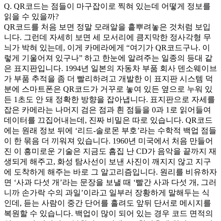
Q. QR코드는 점들이 마구잡이로 찍혀 있는데 어떻게 정보를
읽을 수 있을까?
QR코드를 처음 보면 정말 모래알을 흩뿌려놓은 것처럼 보입
니다. 그런데 자세히 보면 세 모서리에 큼지막한 정사각형 무
늬가 박혀 있는데, 이게 카메라에게 “여기가 QR코드구나. 이
렇게 기울어져 있구나” 하고 한눈에 알려주는 일종의 등대 같
은 표지판입니다. 1994년 일본의 자동차 부품 회사 덴소웨이브
가 부품 추적을 좀 더 빨리하려고 개발한 이 표지판 시스템 덕
분에 스마트폰은 QR코드가 거꾸로 놓여 있든 옆으로 누워 있
든 1초도 안 돼 정확한 방향을 잡아냅니다. 표지판으로 자세를
잡은 카메라는 나머지 검은 점과 흰 점들을 0과 1로 읽어들여
데이터를 끄집어내는데, 진짜 비밀은 따로 있습니다. QR코드
에는 원래 정보 뒤에 ‘리드-솔로몬 부호’라는 수학적 백업 점들
이 한 묶음 더 끼워져 있습니다. 1960년 미국에서 처음 만들어
진 이 흥미로운 기술은 지금도 흠집 난 CD가 음악을 끝까지 재
생되게 해주고, 화성 탐사선이 보낸 사진이 깨지지 않고 지구
에 도착하게 해주는 바로 그 알고리즘입니다. 원리를 비유하자
면 ‘사과 다섯 개’라는 문장을 보낼 때 ‘빨간 사과 다섯 개, 그러
니까 손가락 수의 과일’이라고 일부러 장황하게 말해두는 식
인데, 듣는 사람이 중간 단어를 흘려도 앞뒤 단서로 메시지를
복원할 수 있습니다. 백업이 많이 되어 있는 경우 코드 면적의