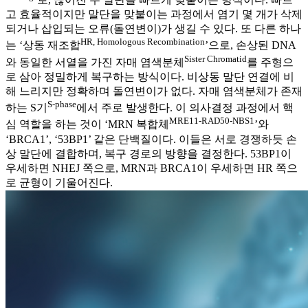
고 효율적이지만 말단을 맞붙이는 과정에서 염기 몇 개가 삭제
되거나 삽입되는 오류(돌연변이)가 생길 수 있다. 또 다른 하나
HR, Homologous Recombination
는 ‘상동 재조합
’으로, 손상된 DNA
Sister Chromatid
와 동일한 서열을 가진 자매 염색분체
를 주형으
로 삼아 정밀하게 복구하는 방식이다. 비상동 말단 연결에 비
해 느리지만 정확하며 돌연변이가 없다. 자매 염색분체가 존재
S-phase
하는 S기
에서 주로 발생한다. 이 의사결정 과정에서 핵
MRE11-RAD50-NBS1
심 역할을 하는 것이 ‘MRN 복합체
’와
‘BRCA1’, ‘53BP1’ 같은 단백질이다. 이들은 서로 경쟁하듯 손
상 말단에 결합하며, 복구 경로의 방향을 결정한다. 53BP1이
우세하면 NHEJ 쪽으로, MRN과 BRCA1이 우세하면 HR 쪽으
로 균형이 기울어진다.