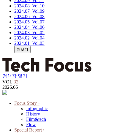
2024.09
_Vol.11
2024.08
_Vol.10
2024.07
_Vol.09
2024.06
_Vol.08
2024.05
_Vol.07
2024.04
_Vol.06
2024.03
_Vol.05
2024.02
_Vol.04
2024.01
_Vol.03
더보기
검색창 열기
VOL.
32
2026.06
Focus Story
›
Infographic
History
Film&tech
Flow
Special Report
›