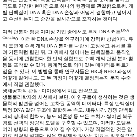
극도로 민감한 현미경으로 하나의 형광체를 관찰함으로써, 개
별 단백질이 DNA 혹은 DNA 손상과 어떻게 결합하고 떨어지
고 수선하는지 그 순간을 실시간으로 포착하는 것이다.
DNA
여러 단분자 형광 이미징 기법 중에서도 특히 DNA 커튼
Curtain
이 이러한 DNA 손상을 연구하기에 강력한 방법이다. 유
리 표면에 수백 개의 DNA 분자를 나란히 고정하고 유체를 흘
려 커튼처럼 펼친 뒤, 그 위에서 일어나는 단백질들의 움직임
을 동시에 관찰한다. 한 번의 실험으로 수백 개의 단일 분자 활
동을 포착할 수 있어, 통계적으로 의미 있는 데이터를 빠르게
얻을 수 있다. 이 방법을 통해 연구자들은 HR과 NHEJ 과정이
어떻게 일어나고, 그 두 과정이 어떻게 결정되는지 분자 수준
에서 직접 관찰했다.
생체공학적 관점 : 이미징에서 치료 전략으로
생물물리학자의 시선에서 보면, 이 연구들이 생산하는 것은 생
물학적 발견을 넘어선 고차원 동역학 데이터다. 특정 단백질이
특정 DNA 말단 구조에 결합하는 속도, 체류시간, 경쟁 단백질
과의 상대적 친화도, 농도 의존성 등 모든 수치가 쌓이면 복구
경로 선택의 정량적 모델을 구축할 수 있으며, 이러한 모델은
여러 방향의 응용으로 이어질 수 있다. 가장 직접적인 것은 암
치료 전략의 설계다. 많은 항암제와 방사선 치료는 의도적으로