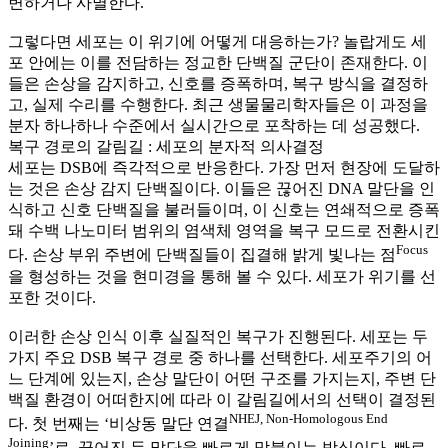
변하거나 사멸한다.
그렇다면 세포는 이 위기에 어떻게 대응하는가? 놀랍게도 세
포 안에는 이를 전담하는 정교한 단백질 군단이 존재한다. 이
들은 손상을 감지하고, 신호를 증폭하며, 복구 방식을 결정하
고, 실제 수리를 수행한다. 최근 생물물리학자들은 이 과정을
분자 하나하나 수준에서 실시간으로 포착하는 데 성공했다.
복구 경로의 갈림길 : 세포의 분자적 의사결정
세포는 DSB에 즉각적으로 반응한다. 가장 먼저 현장에 도달하
는 것은 손상 감지 단백질이다. 이들은 끊어진 DNA 말단을 인
식하고 신호 단백질을 불러들이며, 이 신호는 연쇄적으로 증폭
돼 수백 나노미터 범위의 염색체 영역을 복구 모드로 전환시킨
Focus
다. 손상 부위 주변에 단백질들이 집결해 밝게 빛나는 점
을 형성하는 것을 현미경을 통해 볼 수 있다. 세포가 위기를 선
포한 것이다.
이러한 손상 인식 이후 실질적인 복구가 진행된다. 세포는 두
가지 주요 DSB 복구 경로 중 하나를 선택한다. 세포주기의 어
느 단계에 있는지, 손상 말단이 어떤 구조를 가지는지, 주변 단
백질 환경이 어떠한지에 따라 이 갈림길에서의 선택이 결정된
NHEJ, Non-Homologous End
다. 첫 번째는 ‘비상동 말단 연결
Joining
’로, 끊어진 두 말단을 빠르게 맞붙이는 방식이다. 빠르