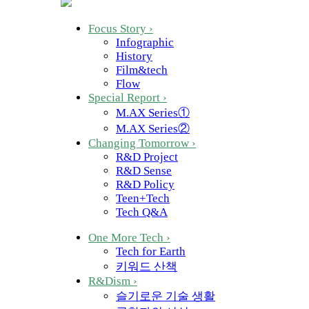
Focus Story
›
Infographic
History
Film&tech
Flow
Special Report
›
M.AX Series①
M.AX Series②
Changing Tomorrow
›
R&D Project
R&D Sense
R&D Policy
Teen+Tech
Tech Q&A
One More Tech
›
Tech for Earth
키워드 산책
R&Dism
›
슬기로운 기술 생활