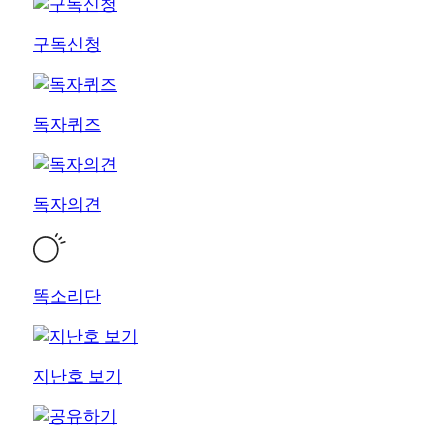
구독신청
독자퀴즈
독자의견
똑소리단
지난호 보기