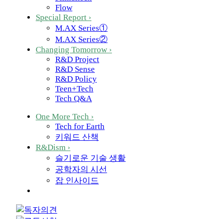
Flow
Special Report
›
M.AX Series①
M.AX Series②
Changing Tomorrow
›
R&D Project
R&D Sense
R&D Policy
Teen+Tech
Tech Q&A
One More Tech
›
Tech for Earth
키워드 산책
R&Dism
›
슬기로운 기술 생활
공학자의 시선
잡 인사이드